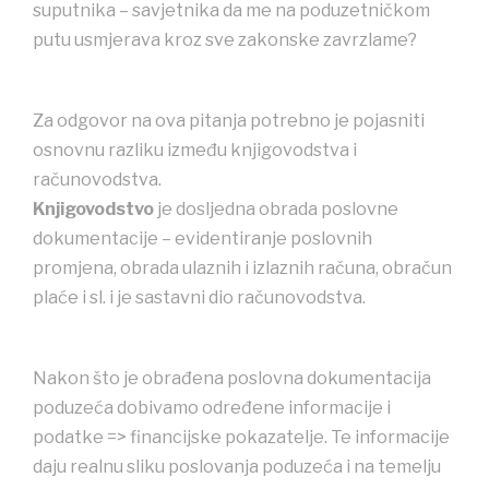
suputnika – savjetnika da me na poduzetničkom
putu usmjerava kroz sve zakonske zavrzlame?
Za odgovor na ova pitanja potrebno je pojasniti
osnovnu razliku između knjigovodstva i
računovodstva.
Knjigovodstvo
je dosljedna obrada poslovne
dokumentacije – evidentiranje poslovnih
promjena, obrada ulaznih i izlaznih računa, obračun
plaće i sl. i je sastavni dio računovodstva.
Nakon što je obrađena poslovna dokumentacija
poduzeća dobivamo određene informacije i
podatke => financijske pokazatelje. Te informacije
daju realnu sliku poslovanja poduzeća i na temelju