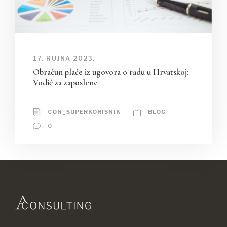
17. RUJNA 2023.
Obračun plaće iz ugovora o radu u Hrvatskoj:
Vodič za zaposlene
CON_SUPERKORISNIK
BLOG
0