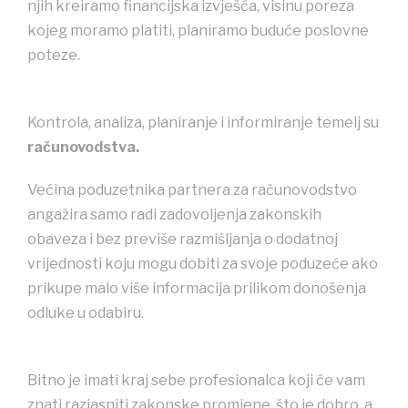
njih kreiramo financijska izvješća, visinu poreza
kojeg moramo platiti, planiramo buduće poslovne
poteze.
Kontrola, analiza, planiranje i informiranje temelj su
računovodstva.
Većina poduzetnika partnera za računovodstvo
angažira samo radi zadovoljenja zakonskih
obaveza i bez previše razmišljanja o dodatnoj
vrijednosti koju mogu dobiti za svoje poduzeće ako
prikupe malo više informacija prilikom donošenja
odluke u odabiru.
Bitno je imati kraj sebe profesionalca koji će vam
znati razjasniti zakonske promjene, što je dobro, a