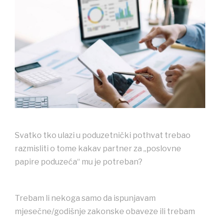
Svatko tko ulazi u poduzetnički pothvat trebao
razmisliti o tome kakav partner za „poslovne
papire poduzeća“ mu je potreban?
Trebam li nekoga samo da ispunjavam
mjesečne/godišnje zakonske obaveze ili trebam