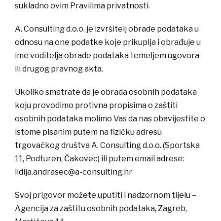
sukladno ovim Pravilima privatnosti.
A. Consulting d.o.o. je izvršitelj obrade podataka u
odnosu na one podatke koje prikuplja i obrađuje u
ime voditelja obrade podataka temeljem ugovora
ili drugog pravnog akta.
Ukoliko smatrate da je obrada osobnih podataka
koju provodimo protivna propisima o zaštiti
osobnih podataka molimo Vas da nas obavijestite o
istome pisanim putem na fizičku adresu
trgovačkog društva A. Consulting d.o.o. (Sportska
11, Podturen, Čakovec) ili putem email adrese:
lidija.andrasec@a-consulting.hr
Svoj prigovor možete uputiti i nadzornom tijelu –
Agencija za zaštitu osobnih podataka, Zagreb,