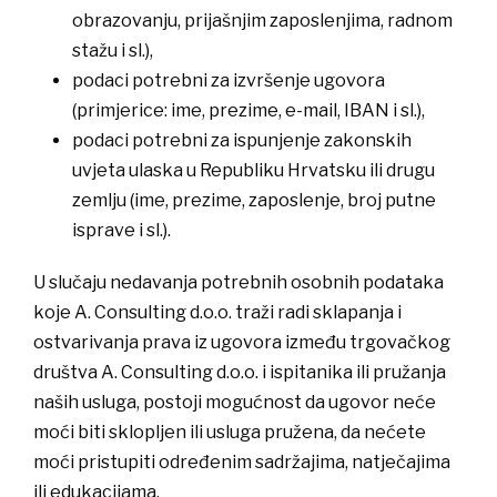
obrazovanju, prijašnjim zaposlenjima, radnom
stažu i sl.),
​podaci potrebni za izvršenje ugovora
(primjerice: ime, prezime, e-mail, IBAN i sl.),
​podaci potrebni za ispunjenje zakonskih
uvjeta ulaska u Republiku Hrvatsku ili drugu
zemlju (ime, prezime, zaposlenje, broj putne
isprave i sl.).
U slučaju nedavanja potrebnih osobnih podataka
koje A. Consulting d.o.o. traži radi sklapanja i
ostvarivanja prava iz ugovora između trgovačkog
društva A. Consulting d.o.o. i ispitanika ili pružanja
naših usluga, postoji mogućnost da ugovor neće
moći biti sklopljen ili usluga pružena, da nećete
moći pristupiti određenim sadržajima, natječajima
ili edukacijama.