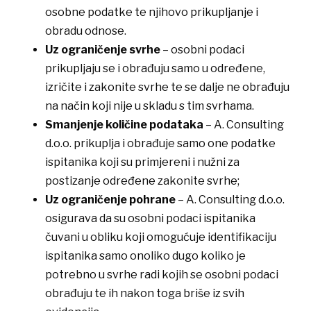
osobne podatke te njihovo prikupljanje i
obradu odnose.
Uz ograničenje svrhe
– osobni podaci
prikupljaju se i obrađuju samo u određene,
izričite i zakonite svrhe te se dalje ne obrađuju
na način koji nije u skladu s tim svrhama.
Smanjenje količine podataka
– A. Consulting
d.o.o. prikuplja i obrađuje samo one podatke
ispitanika koji su primjereni i nužni za
postizanje određene zakonite svrhe;
Uz ograničenje pohrane
– A. Consulting d.o.o.
osigurava da su osobni podaci ispitanika
čuvani u obliku koji omogućuje identifikaciju
ispitanika samo onoliko dugo koliko je
potrebno u svrhe radi kojih se osobni podaci
obrađuju te ih nakon toga briše iz svih