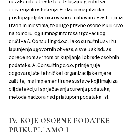
nezakonite obrade te od slučajnog gubitka,
uništenja ili oštećenja. Podacima ispitanika
pristupaju djelatnici ovisno o njihovim ovlaštenjima
i radnim mjestima, te druge pravne osobe isključivo
na temelju legitimnog interesa trgovačkog
društva A. Consulting d.o.o. i ako su nužni u svrhu
ispunjenja ugovornih obveza, a sve u skladu sa
određenom svrhom prikupljanja i obrade osobnih
podataka. A. Consulting d.o.o. primjenjuje
odgovarajuće tehničke i organizacijske mjere
zaštite, ima implementirane sustave koji imaju za
cilj detekciju i sprječavanja curenja podataka,
metode nadzora nad pristupom podataka i sl.
IV. KOJE OSOBNE PODATKE
PRIKUPLJAMO I