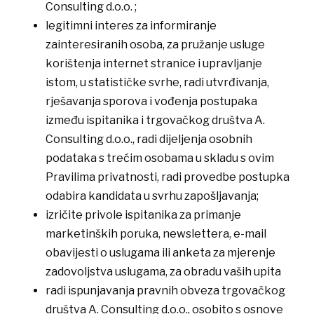
Consulting d.o.o. ;
​legitimni interes za informiranje
zainteresiranih osoba, za pružanje usluge
korištenja internet stranice i upravljanje
istom, u statističke svrhe, radi utvrđivanja,
rješavanja sporova i vođenja postupaka
između ispitanika i trgovačkog društva A.
Consulting d.o.o., radi dijeljenja osobnih
podataka s trećim osobama u skladu s ovim
Pravilima privatnosti, radi provedbe postupka
odabira kandidata u svrhu zapošljavanja;
​izričite privole ispitanika za primanje
marketinških poruka, newslettera, e-mail
obavijesti o uslugama ili anketa za mjerenje
zadovoljstva uslugama, za obradu vaših upita
​radi ispunjavanja pravnih obveza trgovačkog
društva A. Consulting d.o.o., osobito s osnove