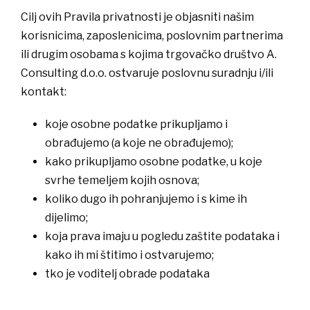
Cilj ovih Pravila privatnosti je objasniti našim
korisnicima, zaposlenicima, poslovnim partnerima
ili drugim osobama s kojima trgovačko društvo A.
Consulting d.o.o. ostvaruje poslovnu suradnju i/ili
kontakt:
​koje osobne podatke prikupljamo i
obrađujemo (a koje ne obrađujemo);
​kako prikupljamo osobne podatke, u koje
svrhe temeljem kojih osnova;
​koliko dugo ih pohranjujemo i s kime ih
dijelimo;
​koja prava imaju u pogledu zaštite podataka i
kako ih mi štitimo i ostvarujemo;
tko je voditelj obrade podataka