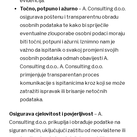
evidencija.
Točno, potpuno i ažurno
– A. Consulting d.o.o.
osigurava poštenu i transparentnu obradu
osobnih podataka te kako bi spriječile
eventualne zlouporabe osobni podaci moraju
biti točni, potpuni i ažurni. Iznimno nam je
važno da ispitanik o svakoj promjeni svojih
osobnih podataka odmah obavijesti A.
Consulting d.o.o.. A. Consulting d.o.o.
primjenjuje transparentan proces
komunikacije s ispitanicima kroz koji se može
zatražiti ispravak ili brisanje netočnih
podataka.
Osigurava cjelovitost i povjerljivost
– A.
Consulting d.o.o. prikuplja i obrađuje podatke na
siguran način, uključujući zaštitu od neovlaštene ili