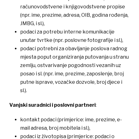
računovodstvene i knjigovodstvene propise
(npr. ime, prezime, adresa, OIB, godina rođenja,
JMBG, i sl.),
​podaci za potrebu interne komunikacije
unutar tvrtke (npr. poslovne fotografije i sl.),
​podaci potrebni za obavljanje poslova radnog
mjesta poput organiziranja putovanja u stranu
zemlju, ostvarivanje pogodnosti vezanih uz
posao i sl. (npr. ime, prezime, zaposlenje, broj
putne isprave, vozačke dozvole, broj djece i
sl.).
​​​Vanjski suradnici i poslovni partneri
:
​kontakt podaci (primjerice: ime, prezime, e-
mail adresa, broj mobitela i sl.),
​podaci iz životopisa (primjerice: podaci o