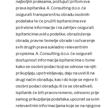
najboljim praksama, poštujući pritom sva
prava ispitanika. A. Consulting d.o.o. će
osigurati transparentnu obradu osobnih
podataka te će pružiti ispitanicima sve
potrebne informacije i na zahtjev osigurati
ispitanicima uvid u podatke, obrazloženja
obrada, pravne temelje obrade i ostvarenje
svih drugih prava sukladno relevantnim
propisima. A. Consulting d.o.o. će osigurati
dostupnost informacija ispitanicima o tome
kako se osobni podaci koji se odnose na njih
prikupljaju, upotrebljavaju, daju na uvid ili na
drugi način obrađuju, kao i do koje se mjere ti
osobni podaci obrađuju ili će se obrađivati.
Ispitanik će biti pravovremeno, odnosno prije
samog prikupljanja podataka, upoznat sa svim
relevantnim informacijama koje se na njegove