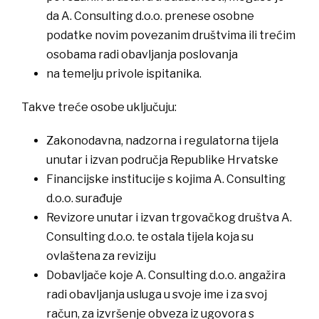
da A. Consulting d.o.o. prenese osobne
podatke novim povezanim društvima ili trećim
osobama radi obavljanja poslovanja
na temelju privole ispitanika.
​​​​Takve treće osobe uključuju:
​Zakonodavna, nadzorna i regulatorna tijela
unutar i izvan područja Republike Hrvatske
​Financijske institucije s kojima A. Consulting
d.o.o. surađuje
​Revizore unutar i izvan trgovačkog društva A.
Consulting d.o.o. te ostala tijela koja su
ovlaštena za reviziju
​Dobavljače koje A. Consulting d.o.o. angažira
radi obavljanja usluga u svoje ime i za svoj
račun, za izvršenje obveza iz ugovora s