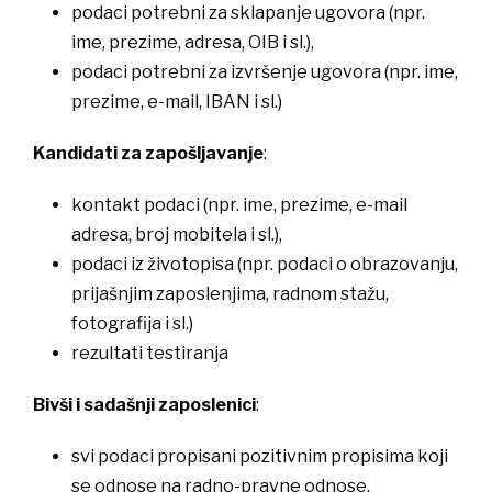
​podaci potrebni za sklapanje ugovora (npr.
ime, prezime, adresa, OIB i sl.),
​podaci potrebni za izvršenje ugovora (npr. ime,
prezime, e-mail, IBAN i sl.)
Kandidati za zapošljavanje
:
​kontakt podaci (npr. ime, prezime, e-mail
adresa, broj mobitela i sl.),
​podaci iz životopisa (npr. podaci o obrazovanju,
prijašnjim zaposlenjima, radnom stažu,
fotografija i sl.)
​rezultati testiranja
​​​Bivši i sadašnji zaposlenici
:
​svi podaci propisani pozitivnim propisima koji
se odnose na radno-pravne odnose,