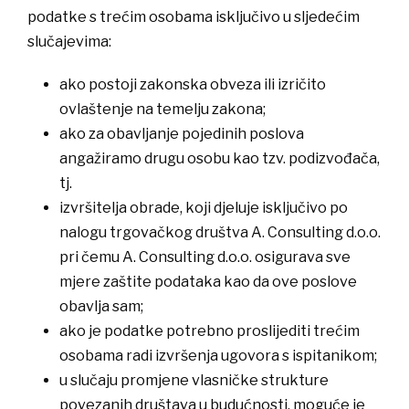
podatke s trećim osobama isključivo u sljedećim
slučajevima:
​ako postoji zakonska obveza ili izričito
ovlaštenje na temelju zakona;
​ako za obavljanje pojedinih poslova
angažiramo drugu osobu kao tzv. podizvođača,
tj.
izvršitelja obrade, koji djeluje isključivo po
nalogu trgovačkog društva A. Consulting d.o.o.
pri čemu A. Consulting d.o.o. osigurava sve
mjere zaštite podataka kao da ove poslove
obavlja sam;
​ako je podatke potrebno proslijediti trećim
osobama radi izvršenja ugovora s ispitanikom;
​u slučaju promjene vlasničke strukture
povezanih društava u budućnosti, moguće je