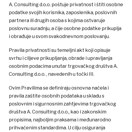
A. Consulting d.o.o. poštuje privatnost i štiti osobne
podatke svojih korisnika, zaposlenika, poslovnih
partnera ili drugih osoba s kojima ostvaruje
poslovnu suradnju, a čije osobne podatke prikuplja
i obrađuje u svom svakodnevnom poslovanju.
Pravila privatnosti su temeljni akt koji opisuje
svrhu i ciljeve prikupljanja, obrade i upravljanja
osobnim podacima unutar trgovačkog društva A.
Consulting d.o.o. , navedenih u točki III.
Ovim Pravilima se definiraju osnovna načela i
pravila zaštite osobnih podataka u skladu s
poslovnim i sigurnosnim zahtjevima trgovačkog
društva A. Consulting d.o.o., kao i zakonskim
propisima, najboljim praksama i međunarodno
prihvaćenim standardima. U cilju osiguranja